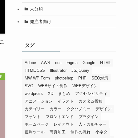
未分類
発注者向け
こ
タグ
Adobe
AWS
css
Figma
Google
HTML
HTML/CSS
Illustrator
JS/jQuery
ド
MW WP Form
photoshop
PHP
SEO対策
SVG
WEBサイト制作
WEBデザイン
wordpress
XD
まとめ
アクセシビリティ
アニメーション
イラスト
カスタム投稿
カテゴリー
カラー
タクソノミー
デザイン
フォント
フロントエンド
プラグイン
ホームページ
レイアウト
人・カルチャー
便利ツール
写真加工
制作の流れ
小ネタ