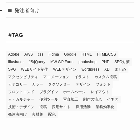
発注者向け
#TAG
Adobe
AWS
css
Figma
Google
HTML
HTML/CSS
Illustrator
JS/jQuery
MW WP Form
photoshop
PHP
SEO対策
SVG
WEBサイト制作
WEBデザイン
wordpress
XD
まとめ
アクセシビリティ
アニメーション
イラスト
カスタム投稿
カテゴリー
カラー
タクソノミー
デザイン
フォント
フロントエンド
プラグイン
ホームページ
レイアウト
人・カルチャー
便利ツール
写真加工
制作の流れ
小ネタ
技術・デザイン
投稿
採用サイト
採用活動
業務効率化
発注者向け
素材集
配色