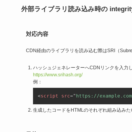
外部ライブラリ読み込み時の integri
対応内容
CDN経由のライブラリを読み込む際はSRI（Subresourc
ハッシュジェネレーターへCDNリンクを入力
https://www.srihash.org/
例：
<
script
src
=
"
https://example.com
生成したコードをHTMLのそれぞれ組み込み