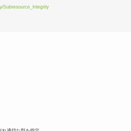
ty/Subresource_Integrity
。それぞれ適切な型を指定