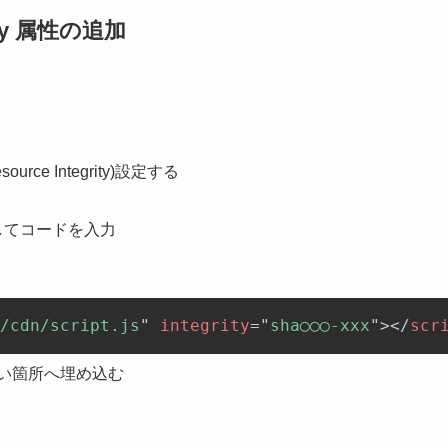
ty 属性の追加
e Integrity)設定する
してコードを入力
/cdn/script.js
"
integrity
=
"
sha◯◯◯-xxx
"
>
</
scr
たい箇所へ埋め込む