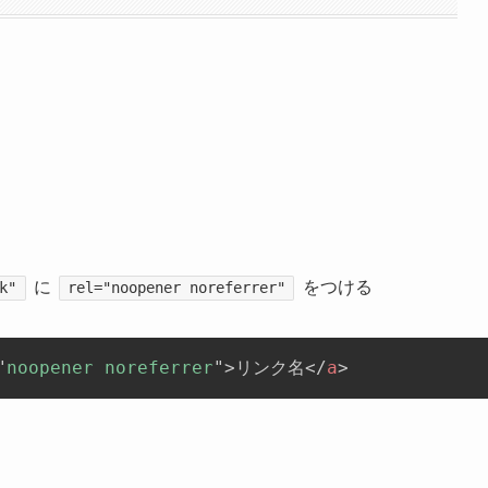
に
をつける
k"
rel="noopener noreferrer"
"
noopener noreferrer
"
>
リンク名
</
a
>