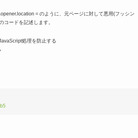
ener.location = のように、元ページに対して悪用(フッシン
下のコードを記述します。
aScript処理を防止する
る
bb5