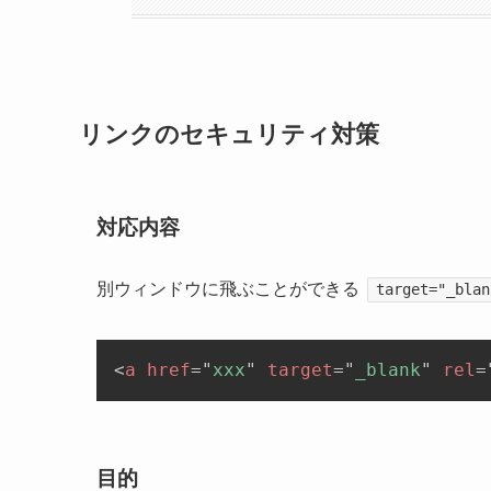
リンクのセキュリティ対策
対応内容
別ウィンドウに飛ぶことができる
target="_blan
<
a
href
=
"
xxx
"
target
=
"
_blank
"
rel
=
目的