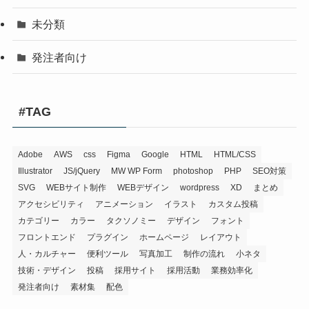
未分類
発注者向け
#TAG
Adobe
AWS
css
Figma
Google
HTML
HTML/CSS
Illustrator
JS/jQuery
MW WP Form
photoshop
PHP
SEO対策
SVG
WEBサイト制作
WEBデザイン
wordpress
XD
まとめ
アクセシビリティ
アニメーション
イラスト
カスタム投稿
カテゴリー
カラー
タクソノミー
デザイン
フォント
フロントエンド
プラグイン
ホームページ
レイアウト
人・カルチャー
便利ツール
写真加工
制作の流れ
小ネタ
技術・デザイン
投稿
採用サイト
採用活動
業務効率化
発注者向け
素材集
配色