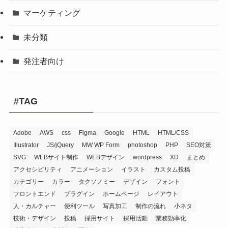
マーケティング
未分類
発注者向け
#TAG
Adobe
AWS
css
Figma
Google
HTML
HTML/CSS
Illustrator
JS/jQuery
MW WP Form
photoshop
PHP
SEO対策
SVG
WEBサイト制作
WEBデザイン
wordpress
XD
まとめ
アクセシビリティ
アニメーション
イラスト
カスタム投稿
カテゴリー
カラー
タクソノミー
デザイン
フォント
フロントエンド
プラグイン
ホームページ
レイアウト
人・カルチャー
便利ツール
写真加工
制作の流れ
小ネタ
技術・デザイン
投稿
採用サイト
採用活動
業務効率化