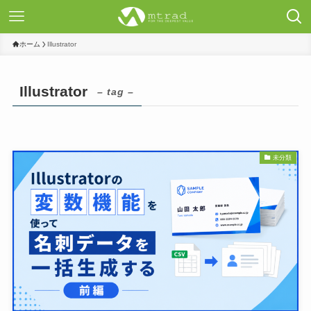
ホーム
Illustrator
Illustrator
– tag –
未分類