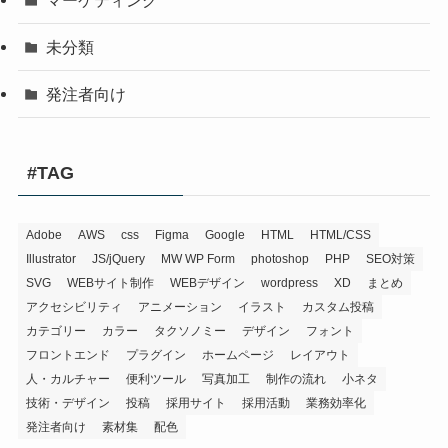
未分類
発注者向け
#TAG
Adobe
AWS
css
Figma
Google
HTML
HTML/CSS
Illustrator
JS/jQuery
MW WP Form
photoshop
PHP
SEO対策
SVG
WEBサイト制作
WEBデザイン
wordpress
XD
まとめ
アクセシビリティ
アニメーション
イラスト
カスタム投稿
カテゴリー
カラー
タクソノミー
デザイン
フォント
フロントエンド
プラグイン
ホームページ
レイアウト
人・カルチャー
便利ツール
写真加工
制作の流れ
小ネタ
技術・デザイン
投稿
採用サイト
採用活動
業務効率化
発注者向け
素材集
配色