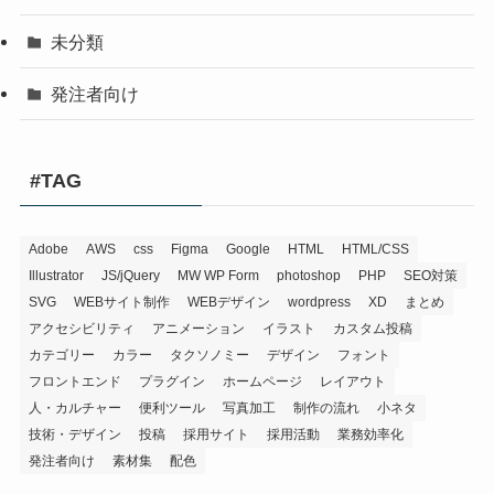
未分類
発注者向け
#TAG
Adobe
AWS
css
Figma
Google
HTML
HTML/CSS
Illustrator
JS/jQuery
MW WP Form
photoshop
PHP
SEO対策
SVG
WEBサイト制作
WEBデザイン
wordpress
XD
まとめ
アクセシビリティ
アニメーション
イラスト
カスタム投稿
カテゴリー
カラー
タクソノミー
デザイン
フォント
フロントエンド
プラグイン
ホームページ
レイアウト
人・カルチャー
便利ツール
写真加工
制作の流れ
小ネタ
技術・デザイン
投稿
採用サイト
採用活動
業務効率化
発注者向け
素材集
配色