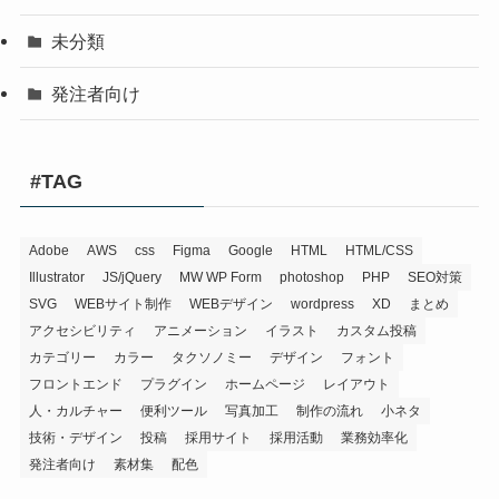
未分類
発注者向け
#TAG
Adobe
AWS
css
Figma
Google
HTML
HTML/CSS
Illustrator
JS/jQuery
MW WP Form
photoshop
PHP
SEO対策
SVG
WEBサイト制作
WEBデザイン
wordpress
XD
まとめ
アクセシビリティ
アニメーション
イラスト
カスタム投稿
カテゴリー
カラー
タクソノミー
デザイン
フォント
フロントエンド
プラグイン
ホームページ
レイアウト
人・カルチャー
便利ツール
写真加工
制作の流れ
小ネタ
技術・デザイン
投稿
採用サイト
採用活動
業務効率化
発注者向け
素材集
配色