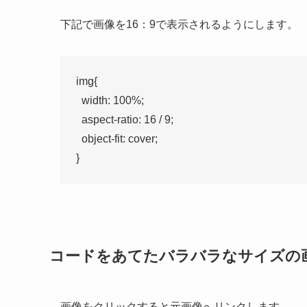
下記で画像を16：9で表示されるようにします。
img{

  width: 100%;

  aspect-ratio: 16 / 9;

  object-fit: cover;

}
コードをあてたバラバラなサイズの
画像をクリックすると元画像へリンクします。