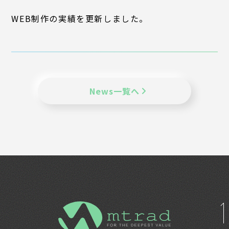
WEB制作の実績を更新しました。
企業理念
代表挨拶
会社概要
アクセス
News一覧へ
お問い合わせ
パートナー募集