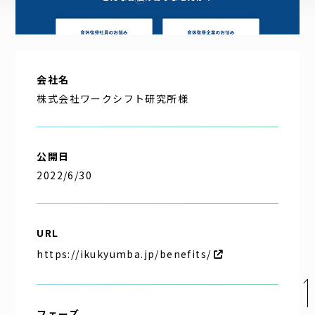
企業理念
代表挨拶
会社概要
会社名
アクセス
株式会社ワークシフト研究所様
公開日
2022/6/30
URL
https://ikukyumba.jp/benefits/
お問い合わせ
パートナー募集
フェーズ